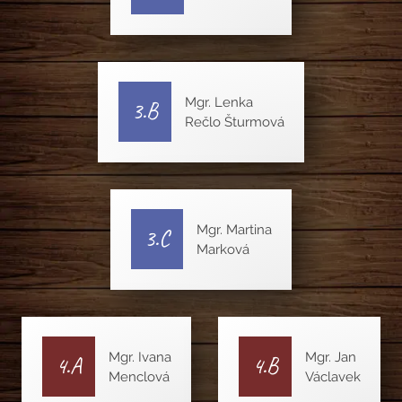
Mgr. Lenka
3.B
Rečlo Šturmová
Mgr. Martina
3.C
Marková
Mgr. Ivana
Mgr. Jan
4.A
4.B
Menclová
Václavek