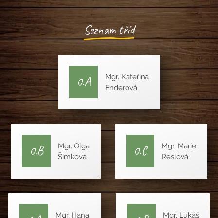
Seznam tříd
Mgr. Kateřina
0.A
Enderová
Mgr. Olga
Mgr. Marie
0.B
0.C
Šimková
Reslová
Mgr. Hana
Mgr. Lukáš