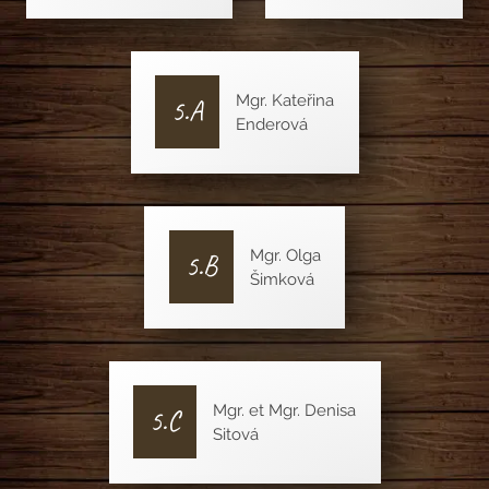
Mgr. Kateřina
5.A
Enderová
Mgr. Olga
5.B
Šimková
Mgr. et Mgr. Denisa
5.C
Sitová