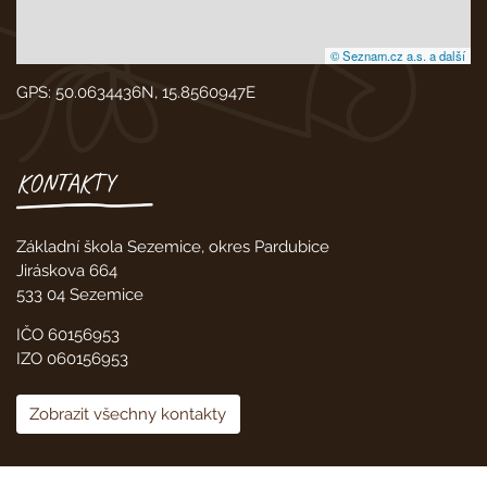
© Seznam.cz a.s. a další
GPS: 50.0634436N, 15.8560947E
KONTAKTY
Základní škola Sezemice, okres Pardubice
Jiráskova 664
533 04 Sezemice
IČO 60156953
IZO 060156953
Zobrazit všechny kontakty