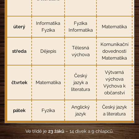
Informatika
Fyzika
úterý
Matematika
Fyzika
Informatika
Komunikační
Tělesná
středa
Dějepis
dovednosti
K
výchova
Matematika
Výtvarná
Český
výchova
čtvrtek
Matematika
jazyk a
Výchova k
literatura
občanství
Anglický
Český jazyk
pátek
Fyzika
jazyk
a literatura
Ve třídě je
23 žáků
– 14 dívek a 9 chlapců.