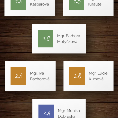
1.A
1.B
Kašparová
Knaute
Mgr. Barbora
1.C
Motyčková
Mgr. Iva
Mgr. Lucie
2.A
2.B
Báchorová
Klímová
Mgr. Monika
3.A
Dobruská