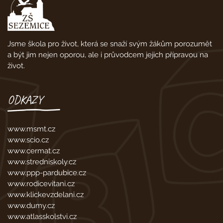
Jsme škola pro život, která se snaží svým žákům porozumět
a být jim nejen oporou, ale i průvodcem jejich přípravou na
život.
ODKAZY
www.msmt.cz
www.scio.cz
www.cermat.cz
www.stredniskoly.cz
www.ppp-pardubice.cz
www.rodicevitani.cz
www.klickevzdelani.cz
www.dumy.cz
www.atlasskolstvi.cz