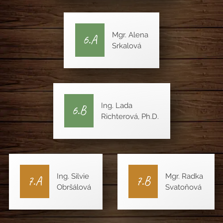
Mgr. Alena
6.A
Srkalová
Ing. Lada
6.B
Richterová, Ph.D.
Ing. Silvie
Mgr. Radka
7.A
7.B
Obršálová
Svatoňová