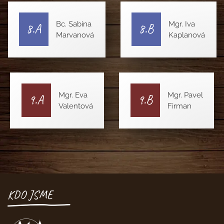
Bc. Sabina
Mgr. Iva
8.A
8.B
Marvanová
Kaplanová
Mgr. Eva
Mgr. Pavel
9.A
9.B
Valentová
Firman
KDO JSME