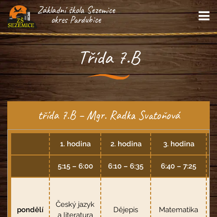
Základní škola Sezemice
M
okres Pardubice
Třída 7.B
třída 7.B – Mgr. Radka Svatoňová
1. hodina
2. hodina
3. hodina
5:15 – 6:00
6:10 – 6:35
6:40 – 7:25
Český jazyk
pondělí
Dějepis
Matematika
a literatura