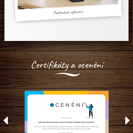
Počítačové vybavení
Certifikáty a ocenění
Předchozí
Da