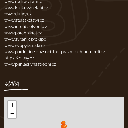
www.rodicevitani.cz
www.klickevzdelani.cz
www.dumy.cz
www.atlasskolstvi.cz
www.infoabsolvent.cz
www.paradnikraj.cz
www.svitani.cz/o-spc
www.svppyramida.cz
www.pardubice.eu/socialne-pravni-ochrana-deti.cz
https://dipsy.cz
www.prihlaskynastredni.cz
MAPA
+
−