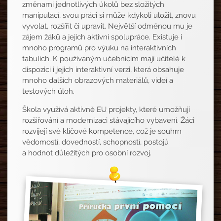
změnami jednotlivých úkolů bez složitých
manipulací, svou práci si může kdykoli uložit, znovu
vyvolat, rozšířit či upravit. Největší odměnou mu je
zájem žáků a jejich aktivní spolupráce. Existuje i
mnoho programů pro výuku na interaktivních
tabulích. K používaným učebnicím mají učitelé k
dispozici i jejich interaktivní verzi, která obsahuje
mnoho dalších obrazových materiálů, videí a
testových úloh.
Škola využívá aktivně EU projekty, které umožňují
rozšiřování a modernizaci stávajícího vybavení. Žáci
rozvíjejí své klíčové kompetence, což je souhrn
vědomostí, dovedností, schopností, postojů
a hodnot důležitých pro osobní rozvoj.