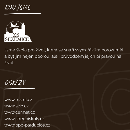
KDO JSME
Jsme škola pro život, která se snaží svým žákům porozumět
a být jim nejen oporou, ale i průvodcem jejich přípravou na
život.
ODKAZY
www.msmt.cz
www.scio.cz
www.cermat.cz
www.stredniskoly.cz
www.ppp-pardubice.cz