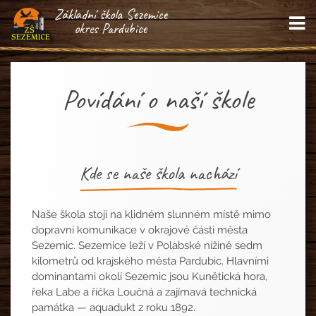
Základní škola Sezemice
M
okres Pardubice
Povídání o naší škole
Kde se naše škola nachází
Naše škola stojí na klidném slunném místě mimo
dopravní komunikace v okrajové části města
Sezemic. Sezemice leží v Polabské nížině sedm
kilometrů od krajského města Pardubic. Hlavními
dominantami okolí Sezemic jsou Kunětická hora,
řeka Labe a říčka Loučná a zajímavá technická
památka — aquadukt z roku 1892.