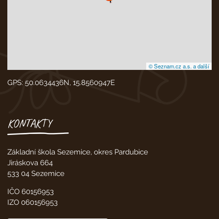
© Seznam.cz a.s. a další
GPS: 50.0634436N, 15.8560947E
KONTAKTY
Základní škola Sezemice, okres Pardubice
Jiráskova 664
533 04 Sezemice
IČO 60156953
IZO 060156953