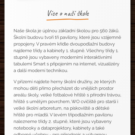
Více o naší škole
Naše škola je úplnou základní školou pro 560 žáků.
Školní budovu tvoří tři pavilony, které jsou vzájemně
propojeny. V pravém křídle dvoupodlažní budovy
najdeme třídy a kabinety 1. stupně. Všechny třídy 1.
stupně jsou vybaveny moderními interaktivními
tabulemi Smart s připojením na internet, vizualizéry
a další moderní technikou.
V přízemí najdete herny školní družiny, ze kterých
mohou děti přímo přecházet do vnějších prostor
areálu školy, velké fotbalové hřiště s přírodní trávou,
hřiště s umělým povrchem, WO cvičiště pro starší i
velké školní arboretum, na pískoviště a dětské
hřiště pro mladší. V levém třípodlažním pavilonu
nalezneme třídy 2. stupně, které jsou vybaveny
notebooky a dataprojektory, kabinety a také
odborné učebny - pro přírodopis a výtvarnou