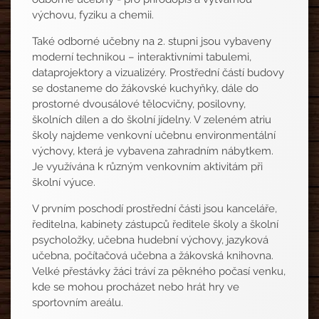
výchovu, fyziku a chemii.
Také odborné učebny na 2. stupni jsou vybaveny
moderní technikou – interaktivními tabulemi,
dataprojektory a vizualizéry. Prostřední částí budovy
se dostaneme do žákovské kuchyňky, dále do
prostorné dvousálové tělocvičny, posilovny,
školních dílen a do školní jídelny. V zeleném atriu
školy najdeme venkovní učebnu environmentální
výchovy, která je vybavena zahradním nábytkem.
Je využívána k různým venkovním aktivitám při
školní výuce.
V prvním poschodí prostřední části jsou kanceláře,
ředitelna, kabinety zástupců ředitele školy a školní
psycholožky, učebna hudební výchovy, jazyková
učebna, počítačová učebna a žákovská knihovna.
Velké přestávky žáci tráví za pěkného počasí venku,
kde se mohou procházet nebo hrát hry ve
sportovním areálu.