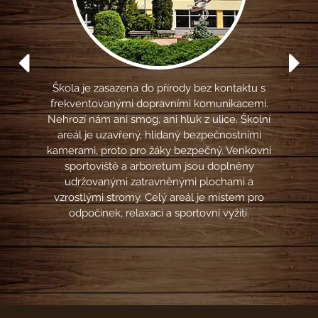
Předchozí
Dalš
Škola je zasazena do
přírody bez kontaktu s
frekventovanými dopravními komunikacemi.
au
Nehrozí nám ani smog, ani hluk z ulice. Školní
pa
areál je uzavřený, hlídaný bezpečnostními
ško
kamerami, proto pro žáky bezpečný. Venkovní
au
sportoviště a arboretum jsou doplněny
z
udržovanými zatravněnými plochami a
stá
vzrostlými stromy. Celý areál je místem pro
důle
odpočinek, relaxaci a sportovní vyžití.