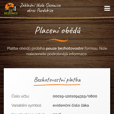
Základní škola Sezemice
M
okres Pardubice
Placení obědů
Platba obědů probíhá
pouze bezhotovostní
formou. Níže
nalezenete podrobnější informace.
Bezhotovostní platba
Číslo účtu:
00019-1201094319/0800
Variabilní symbol:
evidenční číslo žáka