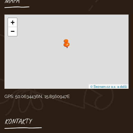
MAPA
+
−
© Seznam.cz a.s. a další
GPS: 50.0634436N, 15.8560947E
KONTAKTY