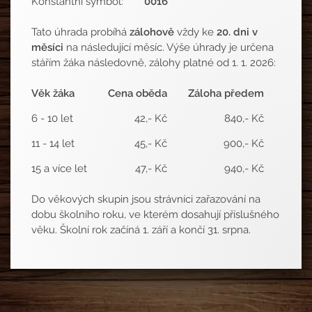
Konstantní symbol:
0016
Tato úhrada probíhá
zálohově
vždy ke
20. dni v
měsíci
na následující měsíc. Výše úhrady je určena
stářím žáka následovně, zálohy platné od 1. 1. 2026:
Věk žáka
Cena oběda
Záloha předem
6 - 10 let
42,- Kč
840,- Kč
11 - 14 let
45,- Kč
900,- Kč
15 a více let
47,- Kč
940,- Kč
Do věkových skupin jsou strávníci zařazování na
dobu školního roku, ve kterém dosahují příslušného
věku. Školní rok začíná 1. září a končí 31. srpna.