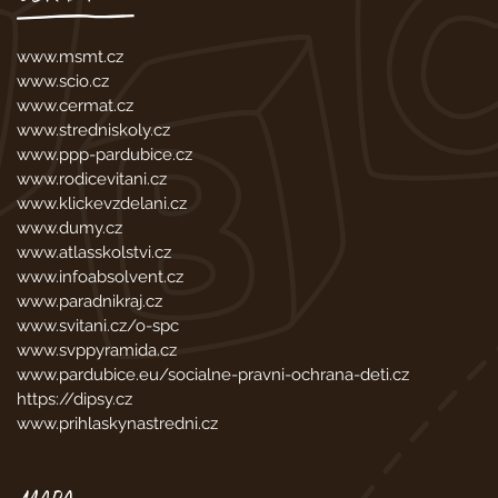
www.msmt.cz
www.scio.cz
www.cermat.cz
www.stredniskoly.cz
www.ppp-pardubice.cz
www.rodicevitani.cz
www.klickevzdelani.cz
www.dumy.cz
www.atlasskolstvi.cz
www.infoabsolvent.cz
www.paradnikraj.cz
www.svitani.cz/o-spc
www.svppyramida.cz
www.pardubice.eu/socialne-pravni-ochrana-deti.cz
https://dipsy.cz
www.prihlaskynastredni.cz