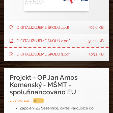
DIGITALIZUJEME ŠKOLU 1.pdf
302,6 KB
DIGITALIZUJEME ŠKOLU 2.pdf
304,0 KB
DIGITALIZUJEME ŠKOLU 3.pdf
303,2 KB
Projekt - OP Jan Amos
Komenský - MŠMT -
spolufinancováno EU
27. února 2023
škola
Zapojení ZŠ Sezemice, okres Pardubice do