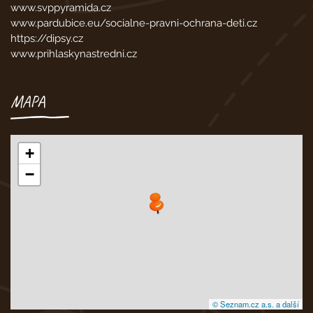
www.svppyramida.cz
www.pardubice.eu/socialne-pravni-ochrana-deti.cz
https://dipsy.cz
www.prihlaskynastredni.cz
MAPA
+
−
© Seznam.cz a.s. a další