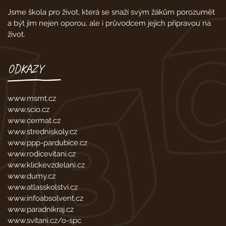
Jsme škola pro život, která se snaží svým žákům porozumět
a být jim nejen oporou, ale i průvodcem jejich přípravou na
život.
ODKAZY
www.msmt.cz
www.scio.cz
www.cermat.cz
www.stredniskoly.cz
www.ppp-pardubice.cz
www.rodicevitani.cz
www.klickevzdelani.cz
www.dumy.cz
www.atlasskolstvi.cz
www.infoabsolvent.cz
www.paradnikraj.cz
www.svitani.cz/o-spc