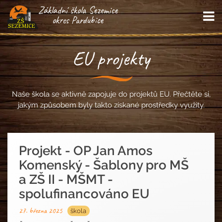
Základní škola Sezemice
M
okres Pardubice
EU projekty
Naše škola se aktivně zapojuje do projektů EU. Přečtěte si,
jakým způsobem byly takto získané prostředky využity.
Projekt - OP Jan Amos
Komenský - Šablony pro MŠ
a ZŠ II - MŠMT -
spolufinancováno EU
27. března 2025
škola