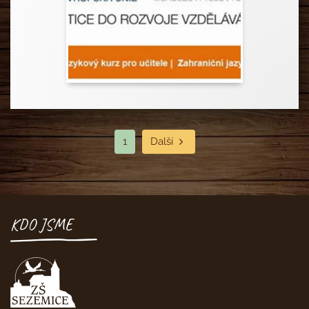
1
Další
KDO JSME