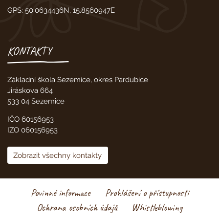
GPS: 50.0634436N, 15.8560947E
KONTAKTY
Základní škola Sezemice, okres Pardubice
Jiráskova 664
533 04 Sezemice
IČO 60156953
IZO 060156953
Zobrazit všechny kontakty
Povinné informace
Prohlášení o přístupnosti
Ochrana osobních údajů
Whistleblowing