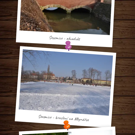
Sezemice - akvadukt
Sezemice - bruslení na Mlynářce