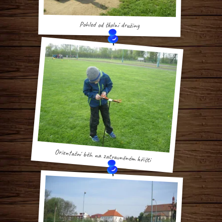
Pohled od školní družiny
Orientační běh na zatravněném hřišti