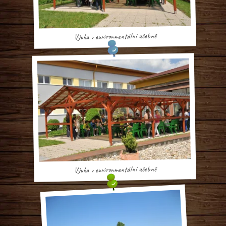
Výuka v environmentální učebně
Výuka v environmentální učebně