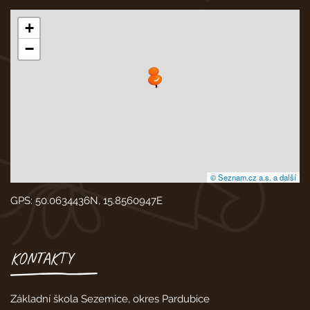
+
−
© Seznam.cz a.s. a další
GPS: 50.0634436N, 15.8560947E
KONTAKTY
Základní škola Sezemice, okres Pardubice