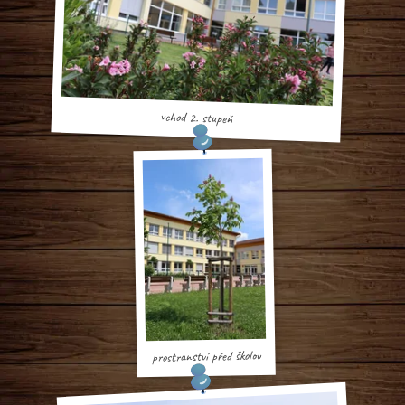
vchod 2. stupeň
prostranství před školou