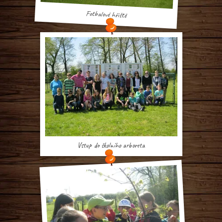
Fotbalové hřiště
Vstup do školního arboreta