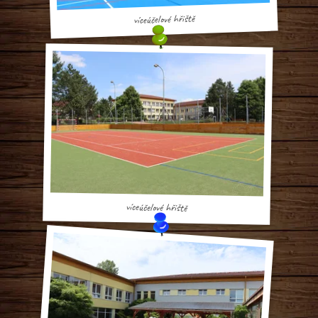
víceúčelové hřiště
víceúčelové hřiště