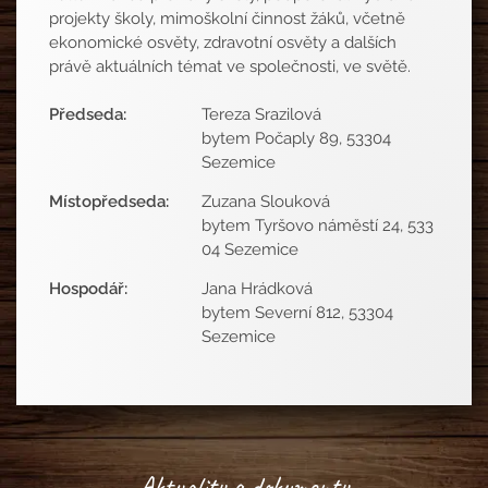
projekty školy, mimoškolní činnost žáků, včetně
ekonomické osvěty, zdravotní osvěty a dalších
právě aktuálních témat ve společnosti, ve světě.
Předseda:
Tereza Srazilová
bytem Počaply 89, 53304
Sezemice
Místopředseda:
Zuzana Slouková
bytem Tyršovo náměstí 24, 533
04 Sezemice
Hospodář:
Jana Hrádková
bytem Severní 812, 53304
Sezemice
Aktuality a dokumenty