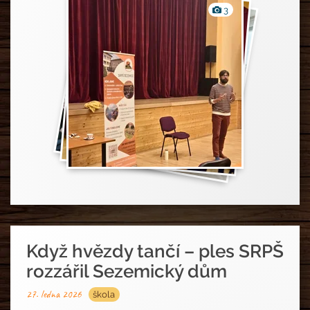
Fotografie
3
Když hvězdy tančí – ples SRPŠ
rozzářil Sezemický dům
27. ledna 2026
škola