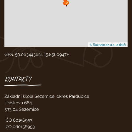
© Seznam.cz a.s. a další
GPS: 50.0634436N, 15.8560947E
KONTAKTY
Základní škola Sezemice, okres Pardubice
Jiráskova 664
533 04 Sezemice
IČO 60156953
IZO 060156953