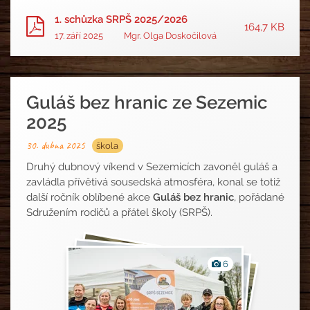
1. schůzka SRPŠ 2025/2026
164,7 KB
17. září 2025
Mgr. Olga Doskočilová
Guláš bez hranic ze Sezemic
2025
30. dubna 2025
škola
Druhý dubnový víkend v Sezemicích zavoněl guláš a
zavládla přívětivá sousedská atmosféra, konal se totiž
další ročník oblíbené akce
Guláš bez hranic
, pořádané
Sdružením rodičů a přátel školy (SRPŠ).
Fotografie
6