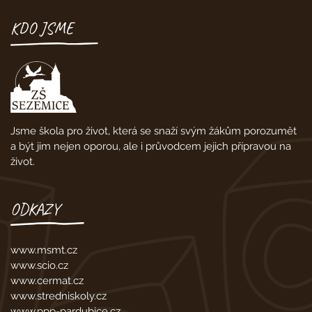
KDO JSME
Jsme škola pro život, která se snaží svým žákům porozumět
a být jim nejen oporou, ale i průvodcem jejich přípravou na
život.
ODKAZY
www.msmt.cz
www.scio.cz
www.cermat.cz
www.stredniskoly.cz
www.ppp-pardubice.cz