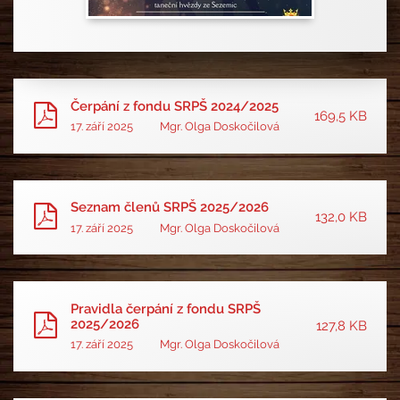
Čerpání z fondu SRPŠ 2024/2025
169,5 KB
17. září 2025
Mgr. Olga Doskočilová
Seznam členů SRPŠ 2025/2026
132,0 KB
17. září 2025
Mgr. Olga Doskočilová
Pravidla čerpání z fondu SRPŠ
2025/2026
127,8 KB
17. září 2025
Mgr. Olga Doskočilová