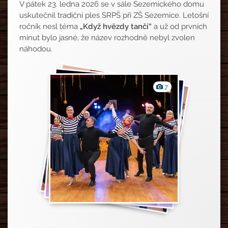
V pátek 23. ledna 2026 se v sále Sezemického domu
uskutečnil tradiční ples SRPŠ při ZŠ Sezemice. Letošní
ročník nesl téma
„Když hvězdy tančí“
a už od prvních
minut bylo jasné, že název rozhodně nebyl zvolen
náhodou.
Fotografie
7