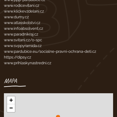
www.rodicevitani.cz
www.klickevzdelani.cz
www.dumy.cz
www.atlasskolstvi.cz
www.infoabsolvent.cz
www.paradnikraj.cz
www.svitani.cz/o-spc
www.svppyramida.cz
www.pardubice.eu/socialne-pravni-ochrana-deti.cz
https://dipsy.cz
www.prihlaskynastredni.cz
MAPA
+
−