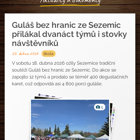
Guláš bez hranic ze Sezemic
přilákal dvanáct týmů i stovky
návštěvníků
20. dubna 2026
škola
V sobotu 18. dubna 2026 ožily Sezemice tradiční
soutěží Guláš bez hranic ze Sezemic. Do akce se
zapojilo 12 týmů a prodalo se téměř 400 degustačních
karet, což odpovídá asi 4 800 porcí guláše.
Fotografie
5