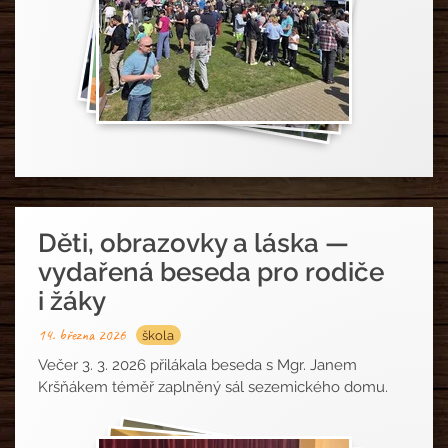
Děti, obrazovky a láska —
vydařená beseda pro rodiče
i žáky
14. března 2026
škola
Večer 3. 3. 2026 přilákala beseda s Mgr. Janem
Kršňákem téměř zaplněný sál sezemického domu.