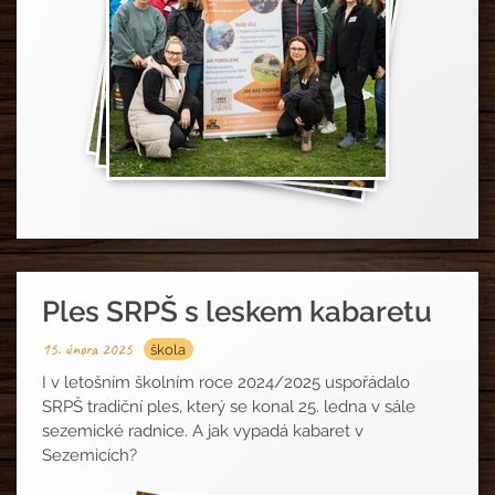
Ples SRPŠ s leskem kabaretu
15. února 2025
škola
I v letošním školním roce 2024/2025 uspořádalo
SRPŠ tradiční ples, který se konal 25. ledna v sále
sezemické radnice. A jak vypadá kabaret v
Sezemicích?