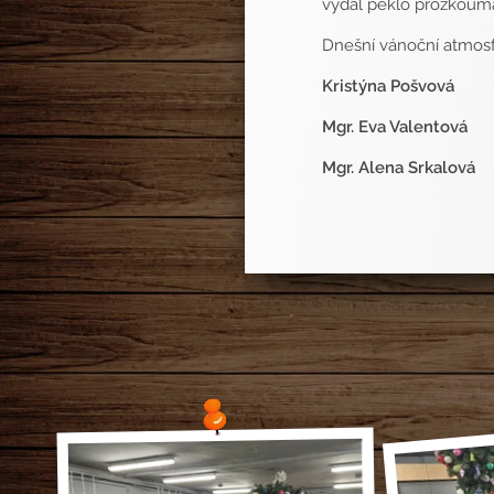
vydal peklo prozkouma
Dnešní vánoční atmosf
Kristýna Pošvová
Mgr. Eva Valentová
Mgr. Alena Srkalová