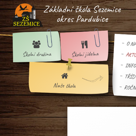
Základní škola Sezemice
okres Pardubice
O NA
jídelna
družina
Školní
Školní
AKT
INFO
TŘÍD
Naše
škola
ROČN