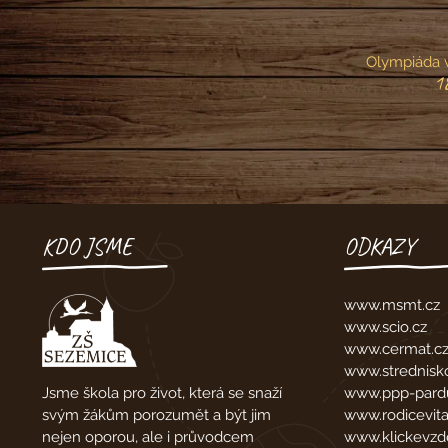
Olympiáda 
1
KDO JSME
ODKAZY
www.msmt.cz
www.scio.cz
www.cermat.c
www.strednisko
www.ppp-pardu
Jsme škola pro život, která se snaží
www.rodicevita
svým žákům porozumět a být jim
www.klickevzde
nejen oporou, ale i průvodcem