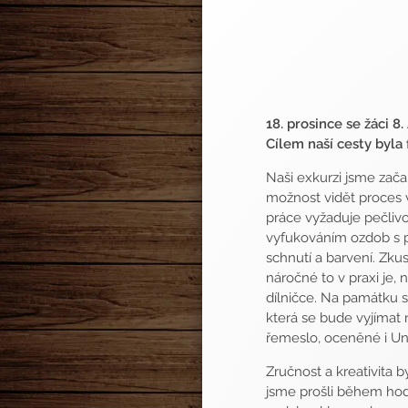
18. prosince se žáci 8
Cílem naší cesty byla 
Naši exkurzi jsme zača
možnost vidět proces 
práce vyžaduje pečlivo
vyfukováním ozdob s př
schnutí a barvení. Zkus
náročné to v praxi je
dílničce. Na památku s
která se bude vyjímat
řemeslo, oceněné i U
Zručnost a kreativita 
jsme prošli během hodi