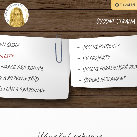
Bakaláři
ÚVODNÍ STRANA
ŠÍ ŠKOLE
ŠKOLNÍ PROJEKTY
UALITY
EU PROJEKTY
ŠKOLNÍ PORADENSKÉ PR
RMACE PRO RODIČE
Y A ROZVRHY TŘÍD
ŠKOLNÍ PARLAMENT
Í PLÁN A PRÁZDNINY
Vánoční exkurze