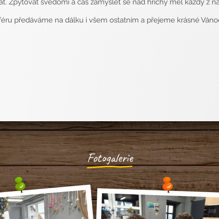
t. Zpytovat svědomí a čas zamyslet se nad hříchy měl každý z ná
éru předáváme na dálku i všem ostatním a přejeme krásné Váno
Fotogalerie