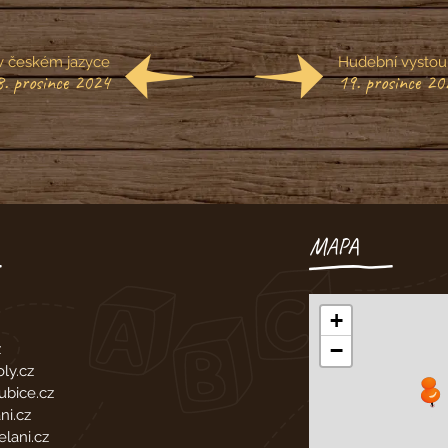
v českém jazyce
Hudební vystoup
8. prosince 2024
19. prosince 20
MAPA
+
−
z
ly.cz
bice.cz
ni.cz
lani.cz