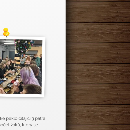
 peklo čítající 3 patra
očet žáků, který se