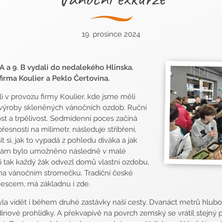
19. prosince 2024
. A a 9. B vydali do nedalekého Hlinska.
firma Koulier a Peklo Čertovina.
li v provozu firmy Koulier, kde jsme měli
výroby skleněných vánočních ozdob. Ruční
st a trpělivost. Sedmidenní poces začíná
esností na milimetr, následuje stříbření,
it si, jak to vypadá z pohledu diváka a jak
, nám bylo umožněno následně v malé
i tak každý žák odvezl domů vlastní ozdobu,
 na vánočním stromečku. Tradiční české
nescem, má základnu i zde.
byla vidět i během druhé zastávky naší cesty. Dvanáct metrů hluboké
nové prohlídky. A překvapivě na povrch zemský se vrátil stejný p