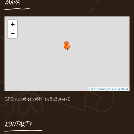
MAPA
+
−
© Seznam.cz a.s. a další
GPS: 50.0634436N, 15.8560947E
KONTAKTY