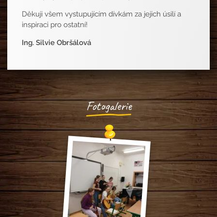
Děkuji všem vystupujícím dívkám za jejich úsilí a
inspiraci pro ostatní!
Ing. Silvie Obršálová
Fotogalerie