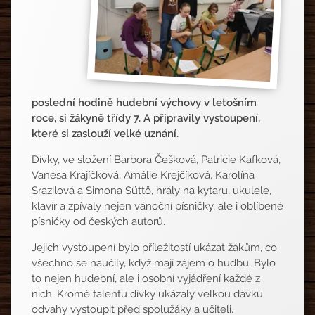
poslední hodině hudební výchovy v letošním
roce, si žákyně třídy 7. A připravily vystoupení,
které si zaslouží velké uznání.
Dívky, ve složení Barbora Češková, Patricie Kafková,
Vanesa Krajíčková, Amálie Krejčíková, Karolína
Srazilová a Simona Süttö, hrály na kytaru, ukulele,
klavír a zpívaly nejen vánoční písničky, ale i oblíbené
písničky od českých autorů.
Jejich vystoupení bylo příležitostí ukázat žákům, co
všechno se naučily, když mají zájem o hudbu. Bylo
to nejen hudební, ale i osobní vyjádření každé z
nich. Kromě talentu dívky ukázaly velkou dávku
odvahy vystoupit před spolužáky a učiteli.