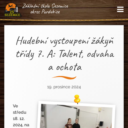
Základní škola Sezemice
M
okres Pardubice
Hudební vystoupení žákyň
třídy 7. A: Talent, odvaha
a ochota
19. prosince 2024
Ve
středu
18. 12.
2024, na