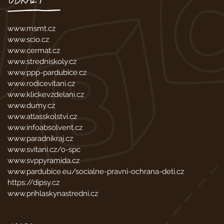
www.msmt.cz
www.scio.cz
www.cermat.cz
www.stredniskoly.cz
www.ppp-pardubice.cz
www.rodicevitani.cz
www.klickevzdelani.cz
www.dumy.cz
www.atlasskolstvi.cz
www.infoabsolvent.cz
www.paradnikraj.cz
www.svitani.cz/o-spc
www.svppyramida.cz
www.pardubice.eu/socialne-pravni-ochrana-deti.cz
https://dipsy.cz
www.prihlaskynastredni.cz