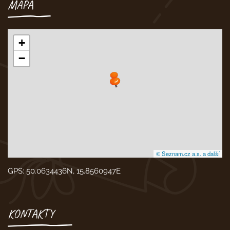
MAPA
+
−
© Seznam.cz a.s. a další
GPS: 50.0634436N, 15.8560947E
KONTAKTY