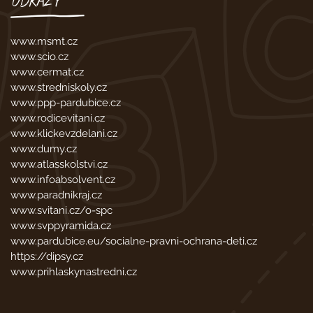
ODKAZY
www.msmt.cz
www.scio.cz
www.cermat.cz
www.stredniskoly.cz
www.ppp-pardubice.cz
www.rodicevitani.cz
www.klickevzdelani.cz
www.dumy.cz
www.atlasskolstvi.cz
www.infoabsolvent.cz
www.paradnikraj.cz
www.svitani.cz/o-spc
www.svppyramida.cz
www.pardubice.eu/socialne-pravni-ochrana-deti.cz
https://dipsy.cz
www.prihlaskynastredni.cz