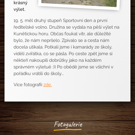
krásný
výlet.
19. 5. měl druhý stupeň Sportovní den a první
ředitelské volno. Družina se vydala na pěší výlet na
Kunětickou horu. Občas foukal vítr, ale důležité
bylo, že nám nepršelo. Zpívalo se a cesta nám
docela utíkala. Potkali jsme i kamarády ze školy,
viděli zvířátka, co se pásla. Po ceste zpět jsme si
někteří nakoupili dobrůtky jako na každém
správném výletuě :)) Po obědě jsme se všichni v
pořádku vrátili do školy...
Více fotografií
zde.
Fotogalerie