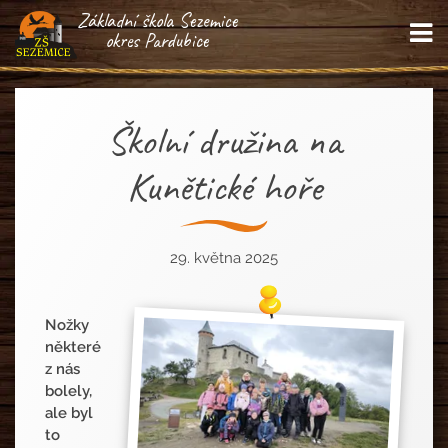
Základní škola Sezemice
M
okres Pardubice
Školní družina na
Kunětické hoře
29. května 2025
Nožky
některé
z nás
bolely,
ale byl
to