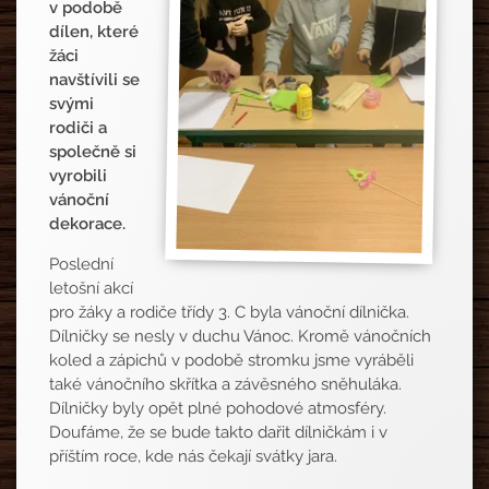
v podobě
dílen,
které
žáci
navštívili se
svými
rodiči a
společně si
vyrobili
vánoční
dekorace.
Poslední
letošní akcí
pro žáky a rodiče třídy 3. C byla vánoční dílnička.
Dílničky se nesly v duchu Vánoc. Kromě vánočních
koled a zápichů v podobě stromku jsme vyráběli
také vánočního skřítka a závěsného sněhuláka.
Dílničky byly opět plné pohodové atmosféry.
Doufáme, že se bude takto dařit dílničkám i v
příštím roce, kde nás čekají svátky jara.