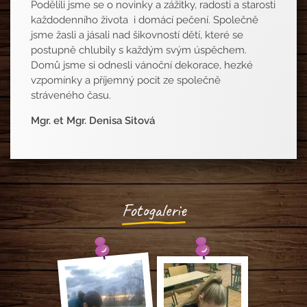
Podělili jsme se o novinky a zážitky, radosti a starosti
každodenního života i domácí pečení. Společně
jsme žasli a jásali nad šikovností dětí, které se
postupně chlubily s každým svým úspěchem.
Domů jsme si odnesli vánoční dekorace, hezké
vzpomínky a příjemný pocit ze společně
stráveného času.
Mgr. et Mgr. Denisa Sitová
Fotogalerie