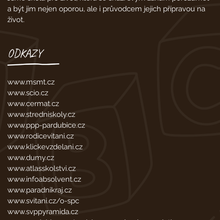
a být jim nejen oporou, ale i průvodcem jejich přípravou na
život.
ODKAZY
www.msmt.cz
www.scio.cz
www.cermat.cz
www.stredniskoly.cz
www.ppp-pardubice.cz
www.rodicevitani.cz
www.klickevzdelani.cz
www.dumy.cz
www.atlasskolstvi.cz
www.infoabsolvent.cz
www.paradnikraj.cz
www.svitani.cz/o-spc
www.svppyramida.cz