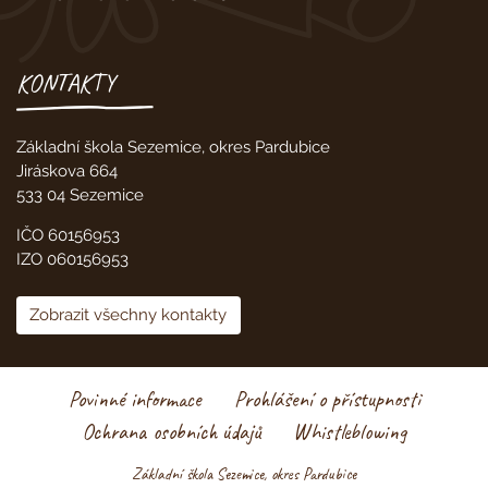
KONTAKTY
Základní škola Sezemice, okres Pardubice
Jiráskova 664
533 04 Sezemice
IČO 60156953
IZO 060156953
Zobrazit všechny kontakty
Povinné informace
Prohlášení o přístupnosti
Ochrana osobních údajů
Whistleblowing
Základní škola Sezemice, okres Pardubice