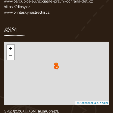
www.pardubice.eu/socialne-pravni-ochrana-deti.cz
https://dipsy.cz
www.prihlaskynastredni.cz
MAPA
+
−
© Seznam.cz a.s. a další
GPS: 50.0634436N, 15.8560947E