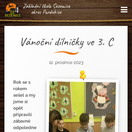
Základní škola Sezemice
M
okres Pardubice
Vánoční dílničky ve 3. C
12. prosince 2023
Rok se s
rokem
sešel a my
jsme si
opět
připravili
zábavné
odpoledne