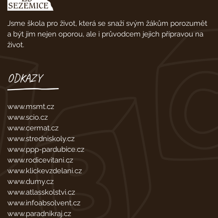
Jsme škola pro život, která se snaží svým žákům porozumět
a být jim nejen oporou, ale i průvodcem jejich přípravou na
život.
ODKAZY
www.msmt.cz
www.scio.cz
www.cermat.cz
www.stredniskoly.cz
www.ppp-pardubice.cz
www.rodicevitani.cz
www.klickevzdelani.cz
www.dumy.cz
www.atlasskolstvi.cz
www.infoabsolvent.cz
www.paradnikraj.cz