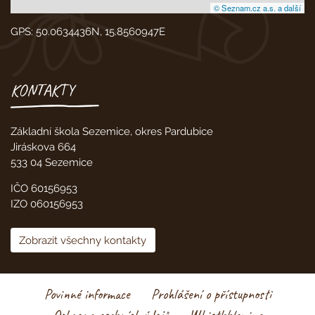
© Seznam.cz a.s. a další
GPS: 50.0634436N, 15.8560947E
KONTAKTY
Základní škola Sezemice, okres Pardubice
Jiráskova 664
533 04 Sezemice
IČO 60156953
IZO 060156953
Zobrazit všechny kontakty
Povinné informace
Prohlášení o přístupnosti