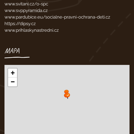
www.svitani.cz/o-spc
www.svppyramida.cz
www.pardubice.eu/socialne-pravni-ochrana-deti.cz
https://dipsy.cz
www.prihlaskynastredni.cz
MAPA
+
−