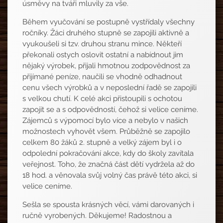
úsměvy na tváři mluvily za vše.
Během vyučování se postupně vystřídaly všechny
ročníky. Žáci druhého stupně se zapojili aktivně a
vyukoušeli si tzv. druhou stranu mince. Někteří
překonali ostych oslovit ostatní a nabídnout jim
nějaký výrobek, přijali hmotnou zodpovědnost za
přijímané peníze, naučili se vhodně odhadnout
cenu všech výrobků a v neposlední řadě se zapojili
s velkou chutí. K celé akci přistoupili s ochotou
zapojit se a s odpovědností, čehož si velice ceníme.
Zájemců s výpomocí bylo více a nebylo v našich
možnostech vyhovět všem. Průběžně se zapojilo
celkem 80 žáků 2. stupně a velký zájem byl i o
odpolední pokračování akce, kdy do školy zavítala
veřejnost. Toho, že značná část dětí vydržela až do
18 hod. a věnovala svůj volný čas právě této akci, si
velice ceníme.
Sešla se spousta krásných věcí, vámi darovaných i
ručně vyrobených. Děkujeme! Radostnou a