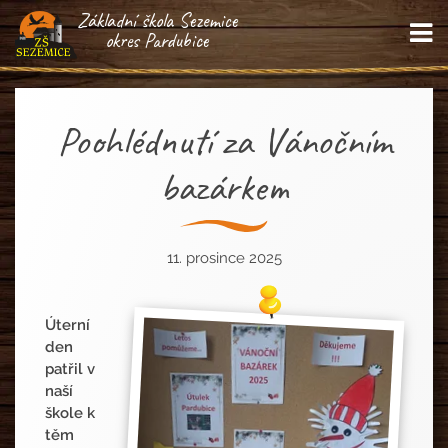
Základní škola Sezemice
M
okres Pardubice
Poohlédnutí za Vánočním
bazárkem
11. prosince 2025
Úterní
den
patřil v
naší
škole k
těm