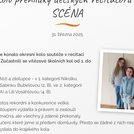
SCÉNA
31. března 2025
e konalo okresní kolo soutěže v recitaci
i. Zúčastnili se vítězové školních kol od 1. do
ži 4 zástupce - v 1. kategorii Nikolku
Sabinku Bubelovou (2. B), ve 2. kategorii
 a Lili Vosáhlovou (4. B).
letos rekordní a konkurence velká.
toupení vydařila a právem si zaslouží
načná, ale všechny ji zdárně překonaly.
čení, které jsme si předem domluvily. Přesto se žádné z nich ne
vyslala do krajského kola.