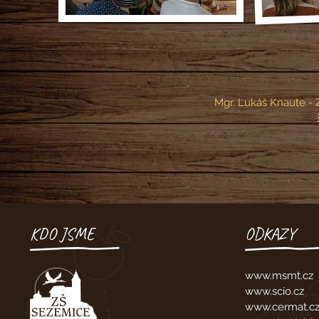
Mgr. Lukáš Knaute - 
KDO JSME
ODKAZY
www.msmt.cz
www.scio.cz
www.cermat.c