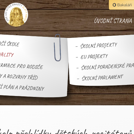
Bakaláři
ÚVODNÍ STRANA
ŠÍ ŠKOLE
ŠKOLNÍ PROJEKTY
UALITY
EU PROJEKTY
ŠKOLNÍ PORADENSKÉ PR
RMACE PRO RODIČE
Y A ROZVRHY TŘÍD
ŠKOLNÍ PARLAMENT
Í PLÁN A PRÁZDNINY
kolo přehlídky dětských recitáto