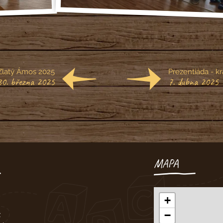
Zlatý Ámos 2025
Prezentiáda - kr
30. března 2025
7. dubna 2025
MAPA
+
−
z