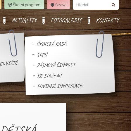
Školní program
Strava
Hledat
AKTUALITY
FOTOGALERIE
KONTAKTY
ŠKOLSKÁ RADA
SRPŠ
ACOVIŠTĚ
ZÁJMOVÁ ČINNOST
KE STAŽENÍ
POVINNÉ INFORMACE
rů DĚTSKÁ