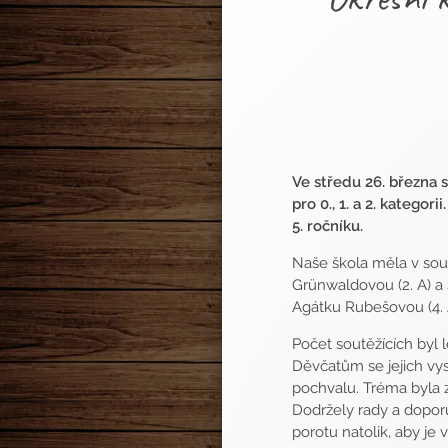
Ve středu 26. března s
pro 0., 1. a 2. kategori
5. ročníku.
Naše škola měla v soutě
Grünwaldovou (2. A) a 
Agátku Rubešovou (4. A)
Počet soutěžících byl 
Děvčatům se jejich vys
pochvalu. Tréma byla z
Dodržely rady a doporu
porotu natolik, aby je 