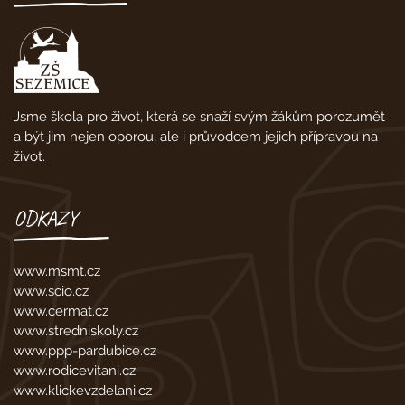
Jsme škola pro život, která se snaží svým žákům porozumět
a být jim nejen oporou, ale i průvodcem jejich přípravou na
život.
ODKAZY
www.msmt.cz
www.scio.cz
www.cermat.cz
www.stredniskoly.cz
www.ppp-pardubice.cz
www.rodicevitani.cz
www.klickevzdelani.cz