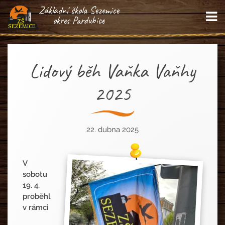
Základní škola Sezemice
M
okres Pardubice
Lidový běh Vaňka Vaňhy
2025
22. dubna 2025
V
sobotu
19. 4.
proběhl
v rámci