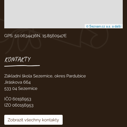
© Seznam.cz a.s. a další
GPS: 50.0634436N, 15.8560947E
KONTAKTY
Základní škola Sezemice, okres Pardubice
Jiráskova 664
533 04 Sezemice
IČO 60156953
IZO 060156953
Zobrazit všechny kontakty