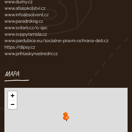
www.dumy.cz
www.atlasskolstvi.cz
www.infoabsolvent.cz
www.paradnikraj.cz
www.svitani.cz/o-spc
www.svppyramida.cz
www.pardubice.eu/socialne-pravni-ochrana-deti.cz
https://dipsy.cz
www.prihlaskynastredni.cz
MAPA
+
−