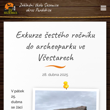
Základní škola Sezemice
M
okres Pardubice
Exkurze šestého ročníku
do archeoparku ve
Všestarech
28. dubna 2025
V pátek
25.
dubna
se žáci