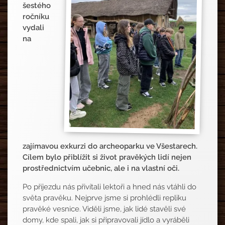
šestého
ročníku
vydali
na
zajímavou exkurzi do archeoparku ve Všestarech.
Cílem bylo přiblížit si život pravěkých lidí nejen
prostřednictvím učebnic, ale i na vlastní oči.
Po příjezdu nás přivítali lektoři a hned nás vtáhli do
světa pravěku. Nejprve jsme si prohlédli repliku
pravěké vesnice. Viděli jsme, jak lidé stavěli své
domy, kde spali, jak si připravovali jídlo a vyráběli