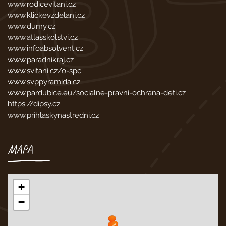
www.rodicevitani.cz
www.klickevzdelani.cz
www.dumy.cz
www.atlasskolstvi.cz
www.infoabsolvent.cz
www.paradnikraj.cz
www.svitani.cz/o-spc
www.svppyramida.cz
www.pardubice.eu/socialne-pravni-ochrana-deti.cz
https://dipsy.cz
www.prihlaskynastredni.cz
MAPA
+
−