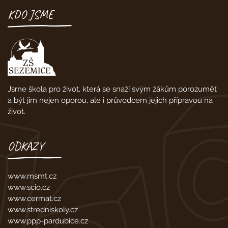
KDO JSME
Jsme škola pro život, která se snaží svým žákům porozumět
a být jim nejen oporou, ale i průvodcem jejich přípravou na
život.
ODKAZY
www.msmt.cz
www.scio.cz
www.cermat.cz
www.stredniskoly.cz
www.ppp-pardubice.cz