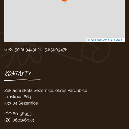
© Seznam.cz a.s. a další
GPS: 50.0634436N, 15.8560947E
KONTAKTY
Základní škola Sezemice, okres Pardubice
Jiráskova 664
533 04 Sezemice
IČO 60156953
IZO 060156953