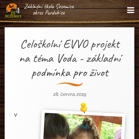
Základní škola Sezemice
M
okres Pardubice
Celoškolní EVVO projekt
na téma Voda - základní
podmínka pro život
28. června 2019
V