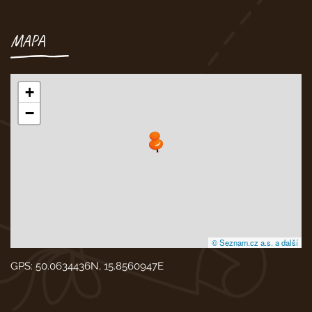
MAPA
+
−
© Seznam.cz a.s. a další
GPS: 50.0634436N, 15.8560947E