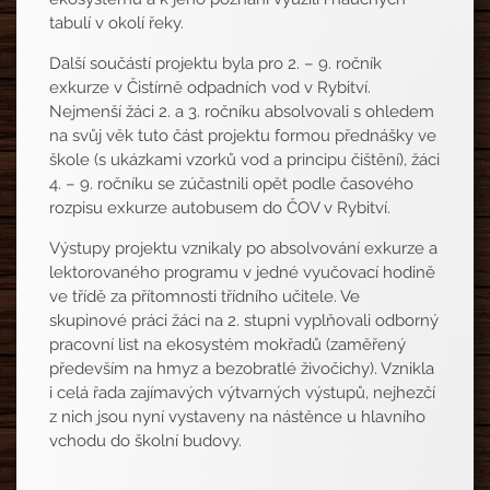
tabulí v okolí řeky.
Další součástí projektu byla pro 2. – 9. ročník
exkurze v Čistírně odpadních vod v Rybitví.
Nejmenší žáci 2. a 3. ročníku absolvovali s ohledem
na svůj věk tuto část projektu formou přednášky ve
škole (s ukázkami vzorků vod a principu čištění), žáci
4. – 9. ročníku se zúčastnili opět podle časového
rozpisu exkurze autobusem do ČOV v Rybitví.
Výstupy projektu vznikaly po absolvování exkurze a
lektorovaného programu v jedné vyučovací hodině
ve třídě za přítomnosti třídního učitele. Ve
skupinové práci žáci na 2. stupni vyplňovali odborný
pracovní list na ekosystém mokřadů (zaměřený
především na hmyz a bezobratlé živočichy). Vznikla
i celá řada zajímavých výtvarných výstupů, nejhezčí
z nich jsou nyní vystaveny na nástěnce u hlavního
vchodu do školní budovy.