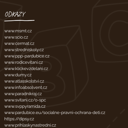
ODKAZY
www.msmt.cz
www.scio.cz
www.cermat.cz
www.stredniskoly.cz
www.ppp-pardubice.cz
www.rodicevitani.cz
www.klickevzdelani.cz
www.dumy.cz
www.atlasskolstvi.cz
www.infoabsolvent.cz
www.paradnikraj.cz
www.svitani.cz/o-spc
www.svppyramida.cz
www.pardubice.eu/socialne-pravni-ochrana-deti.cz
https://dipsy.cz
www.prihlaskynastredni.cz