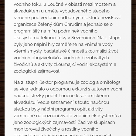
vodního toku, u Loučné v oblasti mezi mostem a
akvaduktem u uměle vybudovaného slepého
ramene pod vedením odborných lektorů neziskové
organizace Zelený dům Chrudim a jednalo se o
program šitý na míru podmínek vodního
ekosystému tekoucí řeky v Sezemicích. Na 1. stupni
byly jeho náplní hry zaměřené na vnímání vody
všemi smysly, badatelské činnosti zkoumající život
vodních obojživelníků a vodních bezobratlých
živočichů a aktivity zkoumající vodní ekosystém a
zoologické zajímavosti.
Na 2. stupni (lektor programu je zoolog a ornitolog)
se více jednalo o odbornou exkurzi s autorem vodní
naučné stezky podél Loučné k sezemickému
akvaduktu. Vedle seznámení s touto naučnou
stezkou byly náplní programu opět aktivity
zaměřené na poznání života vodních ekosystémů a
jeho zoologických zajímavostí. Žáci ve skupinách
monitorovali živočichy a rostliny vodního
ekosystému a k jeho poznání využili i naučných